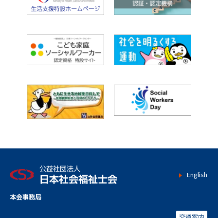
【情報提供】厚生労働省からの事務連絡（令和８年熊本地
震の発生に伴い、避難生活が必要となった高齢者、障害
者、こども等の要配慮者への対応等について）
2026年7月31日
事務局から
［令和８年熊本地震］活動支援金の募集について
2026年7月30日
事務局から
［令和８年熊本地震］厚生労働省へ支援協力の申し入れを
おこないました
2026年7月30日
日本士会主催
【2026年8月28日締切】実践報告者を募集します！（第23
回独立型社会福祉士全国実践研究集会）
English
2026年7月30日
日本士会主催
本会事務局
2026年度独立型社会福祉士研修
交通案内