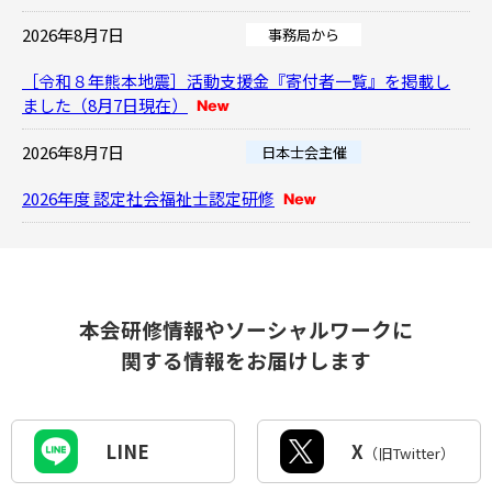
2026年8月7日
事務局から
［令和８年熊本地震］活動支援金『寄付者一覧』を掲載し
ました（8月7日現在）
2026年8月7日
日本士会主催
2026年度 認定社会福祉士認定研修
2026年8月6日
事務局から
【情報提供】厚生労働省からの事務連絡（令和８年熊本地
震の発生に伴う社会福祉施設等に対する 介護職員等の派遣
本会研修情報やソーシャルワークに
依頼について）
関する情報をお届けします
2026年8月6日
県士会主催
2026年度未成年後見人養成研修（兵庫）
LINE
X
（旧Twitter）
2026年8月5日
県士会主催