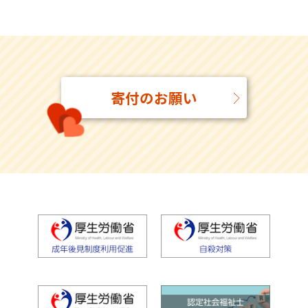
2026年度 高齢者虐待対応現任者標準研修（長崎）
2026年8月5日
県士会主催
ぱあとなあ東京 継続研修(意思決定支援 概要編)（東京）
寄付のお願い
2026年8月4日
他団体主催
第８回 地域共生社会推進全国サミットinいずみさの
2026年8月4日
他団体主催
リカレント講座R5「リスクマネジメント」
2026年8月3日
県士会主催
ちょっと聴きたい連続講座(全３回)（北海道）
2026年8月3日
事務局から